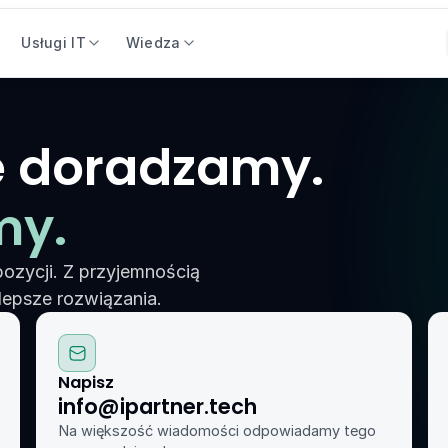
Usługi IT
Wiedza
 doradzamy.
my.
ozycji. Z przyjemnością 
lepsze rozwiązania.
Napisz
info@ipartner.tech
Na większość wiadomości odpowiadamy tego 