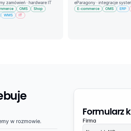
my zamówień · hardware IT
eParagony · integracje syst
ommerce
OMS
Shop
E-commerce
OMS
ERP
WMS
IT
ebuje 
Formularz 
Firma
jemy w rozmowie.