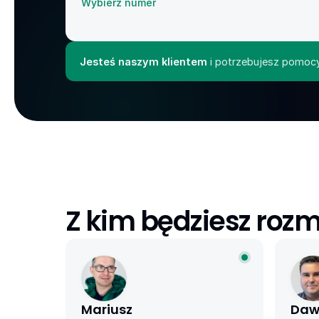
Wybierz numer
Jesteś naszym klientem
 i potrzebujesz pomoc
Z kim będziesz roz
Mariusz
Daw