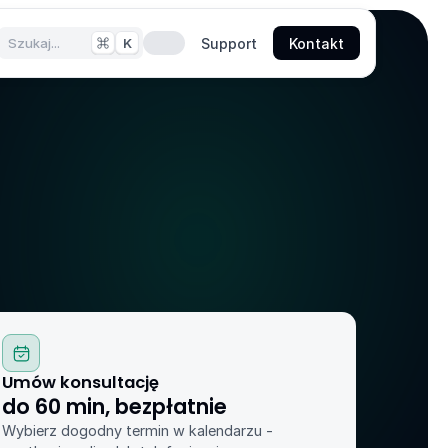
Szukaj...
K
Support
Kontakt
Umów konsultację
do 60 min, bezpłatnie
Wybierz dogodny termin w kalendarzu - 