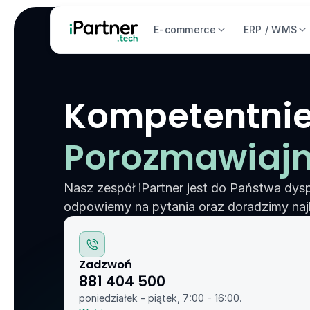
E-commerce
ERP / WMS
Kompetentnie
Porozmawiaj
Nasz zespół iPartner jest do Państwa dysp
odpowiemy na pytania oraz doradzimy naj
Zadzwoń
881 404 500
poniedziałek - piątek, 7:00 - 16:00. 