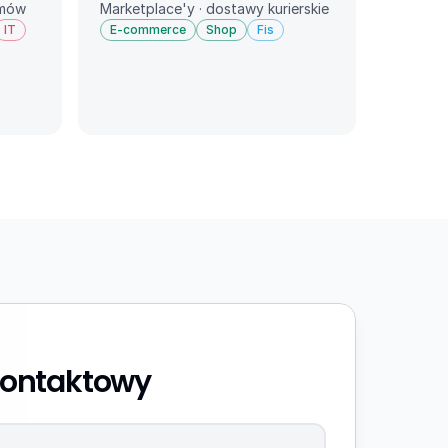
emów
Marketplace'y · dostawy kurierskie
IT
E-commerce
Shop
Fis
kontaktowy