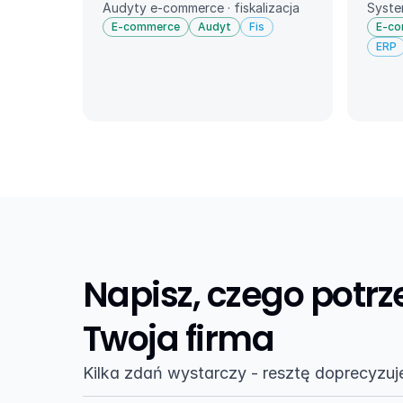
Audyty e-commerce · fiskalizacja
Syste
E-commerce
Audyt
Fis
E-c
ERP
Napisz, czego potrz
Twoja firma
Kilka zdań wystarczy - resztę doprecyzu