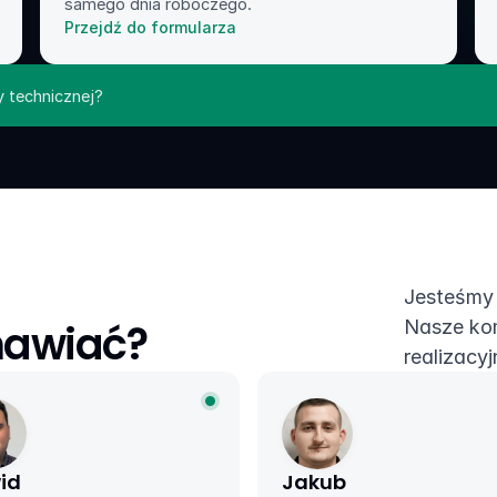
samego dnia roboczego.
Przejdź do formularza
y technicznej?
Jesteśmy 
mawiać?
Nasze kom
realizacyj
id
Jakub