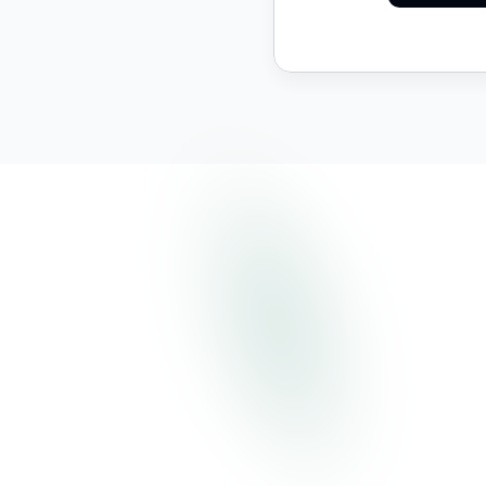
Z kim będę rozmawiał?
Ile będę czekać na kontakt?
Czy zapłacę za konsultację?