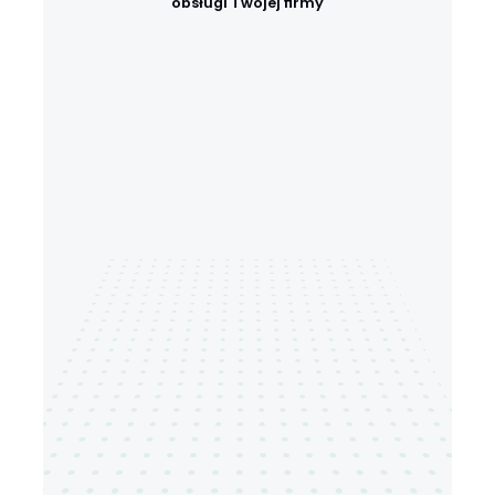
obsługi Twojej firmy
iPanel.tech
(Premiera 2026/2027) Kompleksowy 
system obsługi klienta.

iCentral.tech
Jeden system do ewidencji sprzętu, 
zarządzania dostępami i pilnowania 
terminów - niezależnie od branży.
iPerson.tech
(Premiera 2027) Intuicyjny 
onboarding pracownika i jego ciągły 
rozwój.
