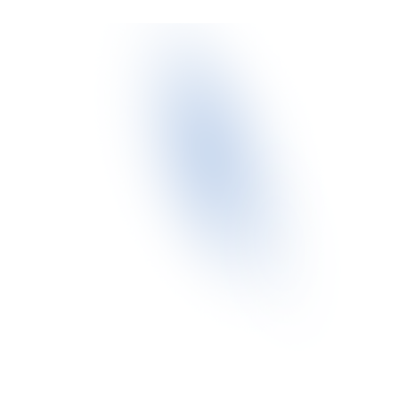
Jaki jest czas reakcji?
Czy mogę zgłosić problem telefonicznie?
Jak zostanie udzielona pomoc?
Czy zostanie udzielona mi pomoc w ogólnym 
zakresie IT?