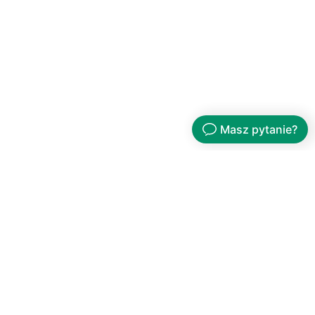
Automatyzacja
Zadania automatyczne 
przyśpieszające realizację 
zamówień.
Obsługa skanera
Współpraca ze skanerami kodów 
kreskowych.
Dedykowane rozszerzenia
Tworzymy dedykowane 
funkcjonalności Apilo.