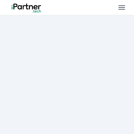
E-commerce
ERP / WMS
Usługi IT
Wiedza
Szukaj...
K
Kontakt
Zarządzanie zasobami
iCentral.tech